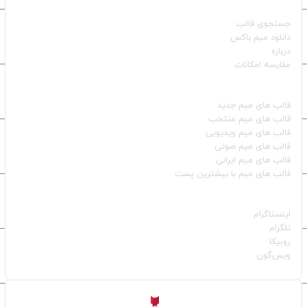
صفحات اصلی
جستجوی قالب
دانلود میم باکس
درباره
مقایسه امکانات
دسته بندی قالب‌ها
قالب‌ های میم جدید
قالب‌ های میم منتخب
قالب‌ های میم ویدیویی
قالب‌ های میم صوتی
قالب‌ های میم ایرانی
قالب‌ های میم با بیشترین پست
شبکه‌های اجتماعی
اینستاگرام
تلگرام
روبیکا
ویس‌گون
ساخته شده با
توسط
Aligator