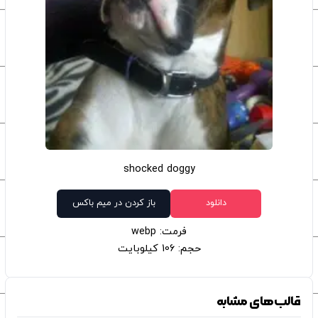
shocked doggy
دانلود
باز کردن در میم باکس
فرمت: webp
حجم: 106 کیلوبایت
قالب‌های مشابه