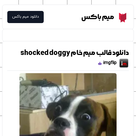
Meme Box
میم باکس
دانلود میم باکس
دانلود قالب میم خام shocked doggy
imgflip