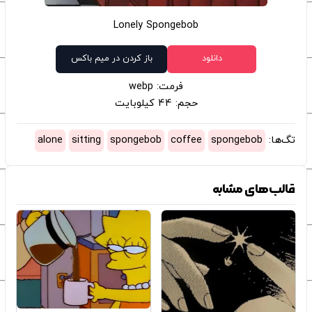
Lonely Spongebob
دانلود
باز کردن در میم باکس
فرمت: webp
حجم: 44 کیلوبایت
تگ‌ها:
spongebob
coffee
spongebob
sitting
alone
قالب‌های مشابه