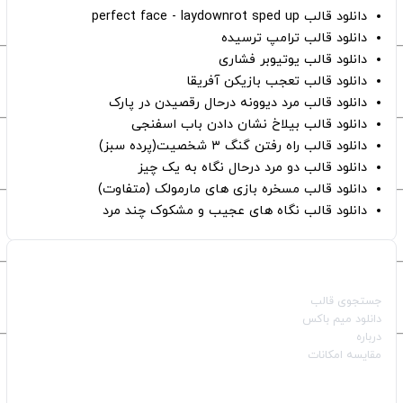
دانلود قالب perfect face - laydownrot sped up
دانلود قالب ترامپ ترسیده
دانلود قالب یوتیوبر فشاری
دانلود قالب تعجب بازیکن آفریقا
دانلود قالب مرد دیوونه درحال رقصیدن در پارک
دانلود قالب بیلاخ نشان دادن باب اسفنجی
دانلود قالب راه رفتن گنگ ۳ شخصیت(پرده سبز)
دانلود قالب دو مرد درحال نگاه به یک چیز
دانلود قالب مسخره بازی های مارمولک (متفاوت)
دانلود قالب نگاه های عجیب و مشکوک چند مرد
صفحات اصلی
جستجوی قالب
دانلود میم باکس
درباره
مقایسه امکانات
دسته بندی قالب‌ها