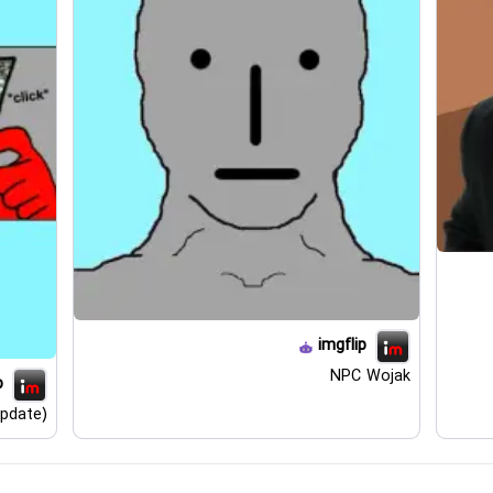
imgflip
NPC Wojak
p
pdate)