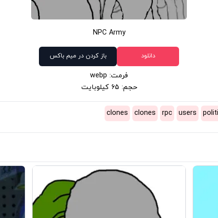
NPC Army
دانلود
باز کردن در میم باکس
فرمت: webp
حجم: 65 کیلوبایت
clones
clones
rpc
users
polit