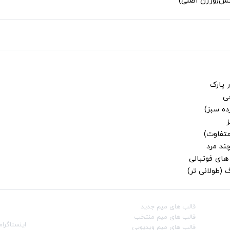
لکس(ورژن اصلی)
 پارک
جی
ز
متفاوت)
ند مرد
ای فوتبالی
 (طولانی تر)
قالب‌ های میم جدید
شبکه‌ه
قالب‌ های میم منتخب
اینستاگرام
قالب‌ های میم ویدیویی