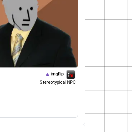
imgflip
Stereotypical NPC