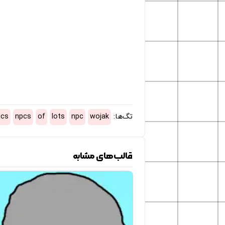
تگ‌ها:
wojak
npc
lots
of
npcs
ics
قالب‌های مشابه