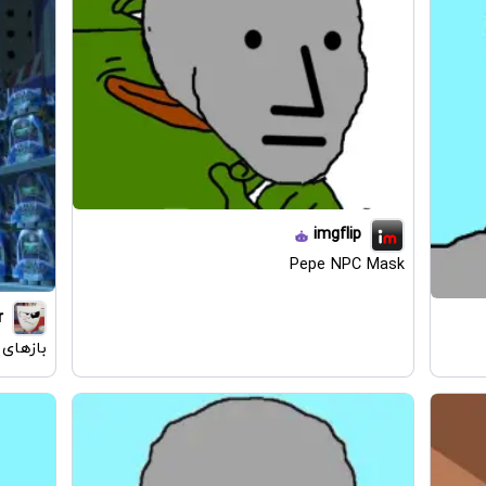
imgflip
Pepe NPC Mask
r
باز‌های