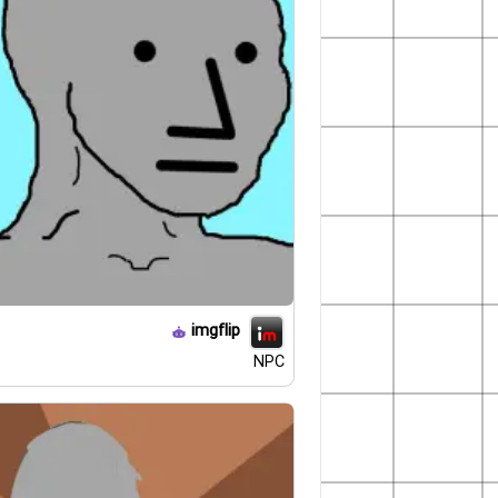
imgflip
NPC