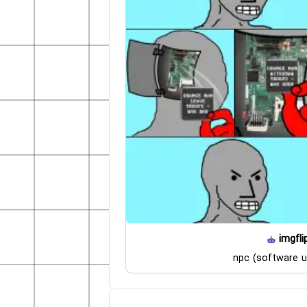
imgfli
npc (software u