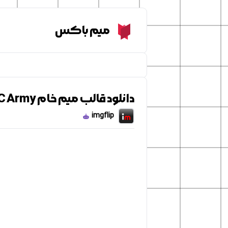
Meme Box
میم باکس
دانلود قالب میم خام NPC Army
imgflip