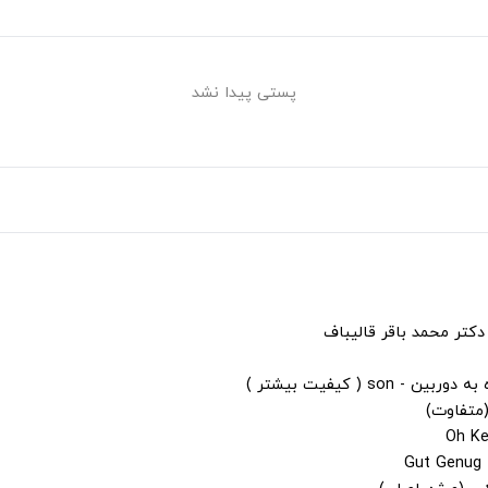
پستی پیدا نشد
دکتر محمد باقر قالیباف
s ( کیفیت بیشتر )
(متفاوت)