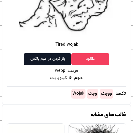
Tired wojak
دانلود
باز کردن در میم باکس
فرمت: webp
حجم: 16 کیلوبایت
تگ‌ها:
ووجک
وجک
Wojak
قالب‌های مشابه