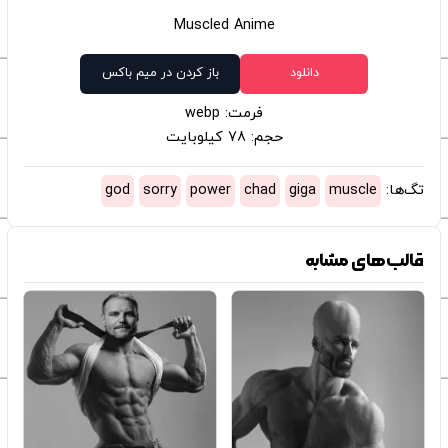
Muscled Anime
دانلود
باز کردن در میم باکس
فرمت: webp
حجم: 78 کیلوبایت
تگ‌ها:
muscle
giga
chad
power
sorry
god
قالب‌های مشابه