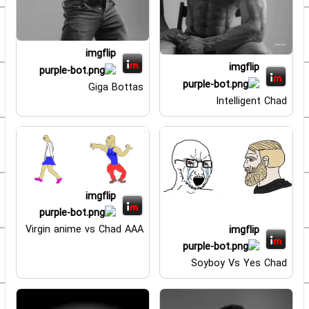
imgflip
imgflip
Giga Bottas
Intelligent Chad
imgflip
Virgin anime vs Chad AAA
imgflip
Soyboy Vs Yes Chad