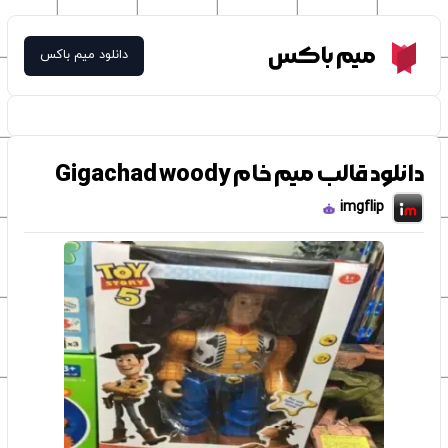
Meme Box
میم باکس
دانلود میم باکس
دانلود قالب میم خام Gigachad woody
imgflip