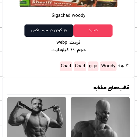
Gigachad woody
دانلود
باز کردن در میم باکس
فرمت: webp
حجم: 69 کیلوبایت
تگ‌ها:
Woody
giga
Chad
Chad
قالب‌های مشابه