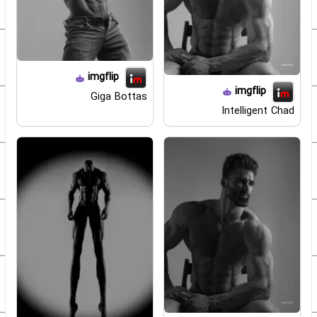
imgflip
imgflip
Giga Bottas
Intelligent Chad