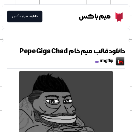
Meme Box
میم باکس
دانلود میم باکس
دانلود قالب میم خام Pepe Giga Chad
imgflip