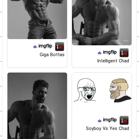
imgflip
imgflip
Giga Bottas
Intelligent Chad
imgflip
Soyboy Vs Yes Chad