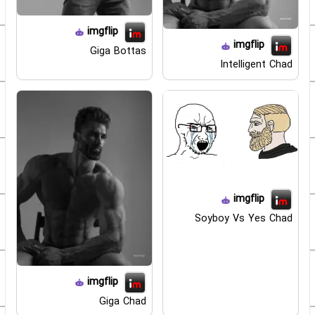
imgflip
imgflip
Giga Bottas
Intelligent Chad
imgflip
Soyboy Vs Yes Chad
imgflip
Giga Chad