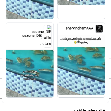
shervingham888
cezone_DIE
قالب‌های منتخب