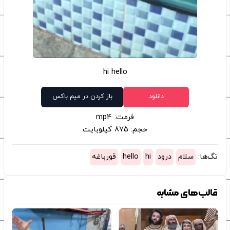
hi hello
دانلود
باز کردن در میم باکس
فرمت: mp4
حجم: 875 کیلوبایت
تگ‌ها:
سلام
درود
hi
hello
قورباغه
قالب‌های مشابه