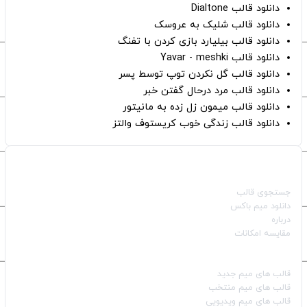
دانلود قالب Dialtone
دانلود قالب شلیک به عروسک
دانلود قالب بیلیارد بازی کردن با تفنگ
دانلود قالب Yavar - meshki
دانلود قالب گل نکردن توپ توسط پسر
دانلود قالب مرد درحال گفتن خبر
دانلود قالب میمون زل زده به مانیتور
دانلود قالب زندگی خوب کریستوف والتز
صفحات اصلی
جستجوی قالب
دانلود میم باکس
درباره
مقایسه امکانات
دسته بندی قالب‌ها
قالب‌ های میم جدید
قالب‌ های میم منتخب
قالب‌ های میم ویدیویی