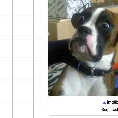
imgfli
Surprise