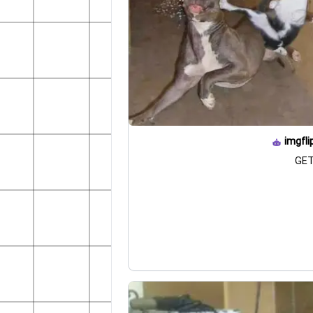
imgfli
GET