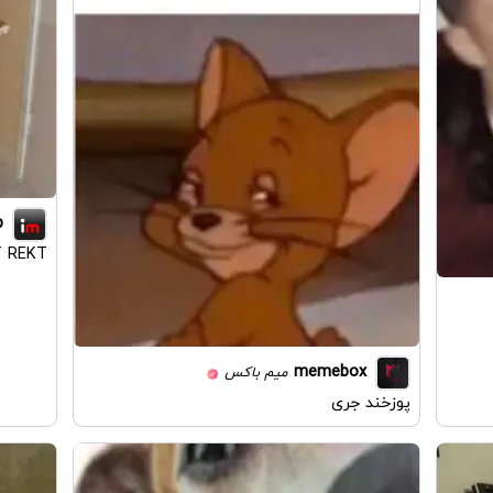
p
 REKT
memebox
میم باکس
پوزخند جری