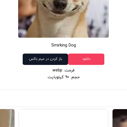
Smirking Dog
دانلود
باز کردن در میم باکس
فرمت: webp
حجم: 90 کیلوبایت