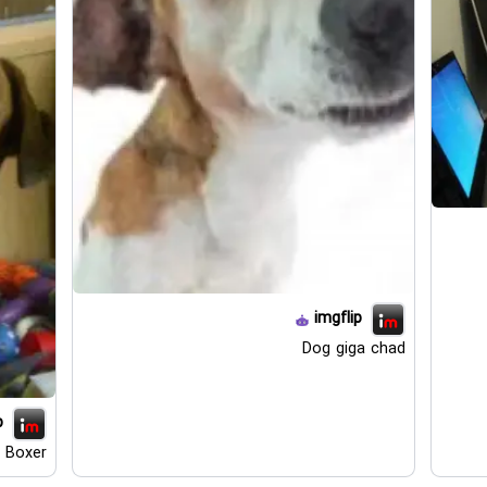
imgflip
Dog giga chad
p
d Boxer