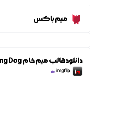
Meme Box
میم باکس
دانلود قالب میم خام Smirking Dog
imgflip