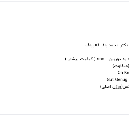
دکتر محمد باقر قالیباف
s ( کیفیت بیشتر )
(متفاوت)
لکس(ورژن اصلی)