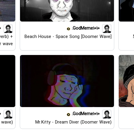
.
GodMeme1010.
erb) +
Beach House - Space Song [Doomer Wave]
r wave
.
GodMeme1010.
 wave)
Mr.Kitty - Dream Diver (Doomer Wave)