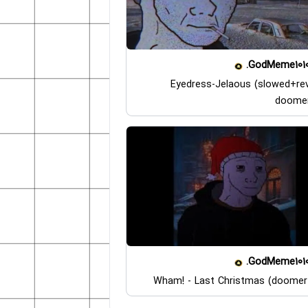
GodMeme1010
Eyedress-Jelaous (slowed+rev
doome
GodMeme1010
Wham! - Last Christmas (doomer