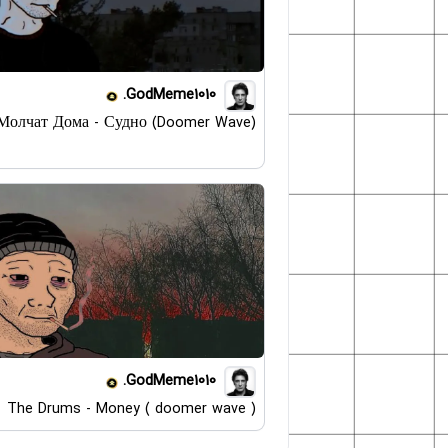
GodMeme1010.
Молчат Дома - Судно (Doomer Wave)
GodMeme1010.
The Drums - Money ( doomer wave )