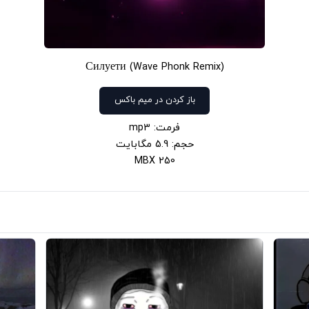
Силуети (Wave Phonk Remix)
باز کردن در میم باکس
فرمت: mp3
حجم: 5.9 مگابایت
250 MBX