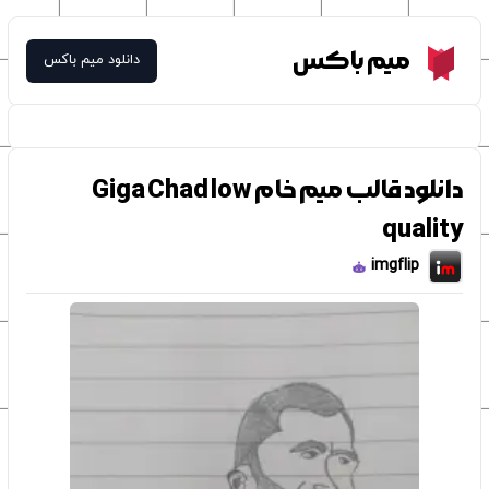
Meme Box
میم باکس
دانلود میم باکس
دانلود قالب میم خام Giga Chad low
quality
imgflip