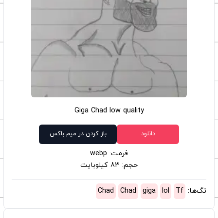
Giga Chad low quality
دانلود
باز کردن در میم باکس
فرمت: webp
حجم: 83 کیلوبایت
تگ‌ها:
Tf
lol
giga
Chad
Chad