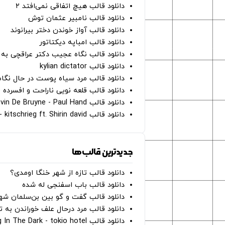
دانلود قالب هیچ اتفاقی نمی‌افتد ۲
دانلود قالب نامبیر عثمان ‌توش
دانلود قالب آواز خوندن دختر بیرانوند
دانلود قالب امباپه دیکتاتور
دانلود قالب نگاه عجیب دکتر عراقچی به 
دانلود قالب kylian dictator
دانلود قالب مرد سیاه پوست در حال نگاه به دوربین - on
دانلود قالب قلعه نویی ناراحت و افسرده 
دانلود قالب Oh Kevin De Bruyne - Paul Hand
دانلود قالب Gut Genug - kitschrieg ft. Shirin david
جدیدترین قالب‌ها
دانلود قالب تازه از شهر خنگا اومدی؟
دانلود قالب باب اسفنجی له شده
دانلود قالب گفت و گو بین بن‌سلمان شه
دانلود قالب مرد درحال علف خوراندن به 
دانلود قالب Dancing In The Dark - tokio hotel