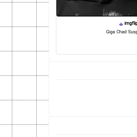
imgfli
Giga Chad Susp