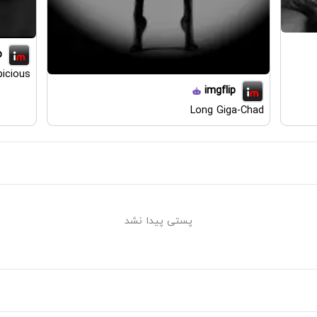
p
icious
imgflip
Long Giga-Chad
پستی پیدا نشد