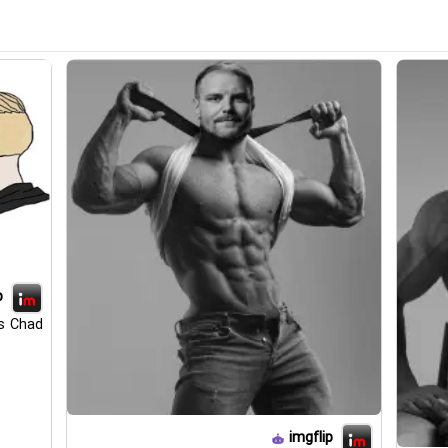
p
s Chad
imgflip