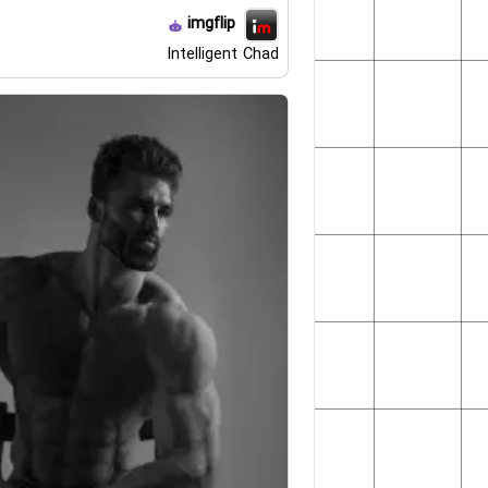
imgflip
Intelligent Chad