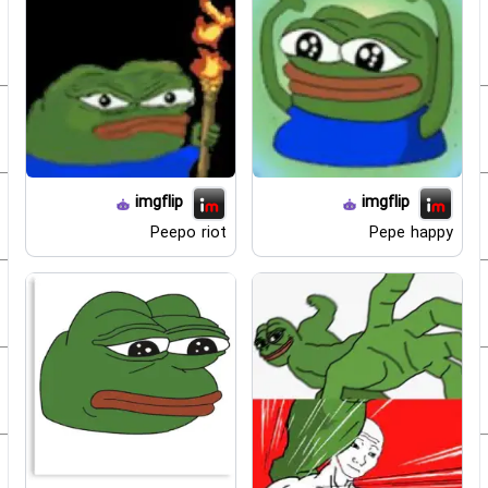
imgflip
imgflip
Peepo riot
Pepe happy