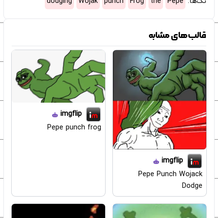
تگ‌ها:
Pepe
the
Frog
punch
Wojak
dodging
قالب‌های مشابه
imgflip
Pepe punch frog
imgflip
Pepe Punch Wojack
Dodge