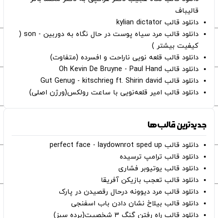
قالیباف
دانلود قالب kylian dictator
دانلود قالب مرد سیاه پوست در حال نگاه به دوربین - son (
کیفیت بیشتر )
دانلود قالب قلعه نویی ناراحت و افسرده (متفاوت)
دانلود قالب Oh Kevin De Bruyne - Paul Hand
دانلود قالب Gut Genug - kitschrieg ft. Shirin david
دانلود قالب امیر قلعه‌نویی با ساعت رولکس(ورژن اصلی)
جدیدترین قالب‌ها
دانلود قالب perfect face - laydownrot sped up
دانلود قالب ترامپ ترسیده
دانلود قالب یوتیوبر فشاری
دانلود قالب تعجب بازیکن آفریقا
دانلود قالب مرد دیوونه درحال رقصیدن در پارک
دانلود قالب بیلاخ نشان دادن باب اسفنجی
دانلود قالب راه رفتن گنگ ۳ شخصیت(پرده سبز)