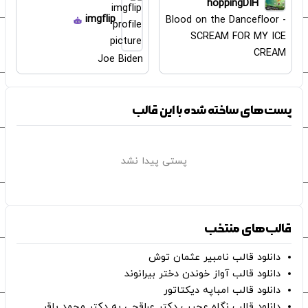
hoppingDIH
imgflip
Blood on the Dancefloor -
SCREAM FOR MY ICE
CREAM
Joe Biden
پست‌های ساخته شده با این قالب
پستی پیدا نشد
قالب‌های منتخب
دانلود قالب نامبیر عثمان ‌توش
دانلود قالب آواز خوندن دختر بیرانوند
دانلود قالب امباپه دیکتاتور
دانلود قالب نگاه عجیب دکتر عراقچی به دکتر محمد باقر