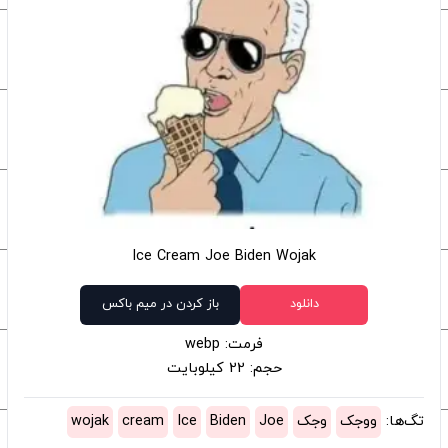
Ice Cream Joe Biden Wojak
دانلود
باز کردن در میم باکس
فرمت: webp
حجم: 22 کیلوبایت
تگ‌ها:
ووجک
وجک
Joe
Biden
Ice
cream
wojak