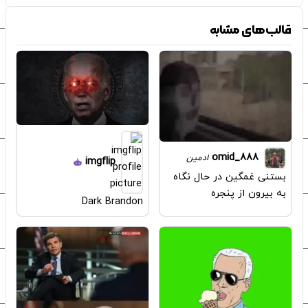
قالب‌های مشابه
omid_888
ادمین
imgflip
بستنی غمگین در حال نگاه
به بیرون از پنجره
Dark Brandon