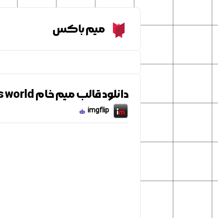
Meme Box
میم باکس
دانلود قالب میم خام There's no greater salvation than never being born in this world
imgflip