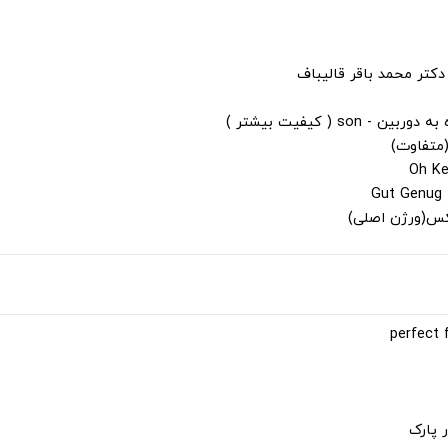
دکتر محمد باقر قالیباف
s ( کیفیت بیشتر )
(متفاوت)
لکس(ورژن اصلی)
 پارک