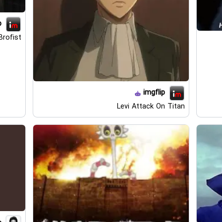
p
rofist
imgflip
Levi Attack On Titan