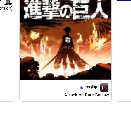
.
ersion)
imgflip
Attack on Rare Banjaw