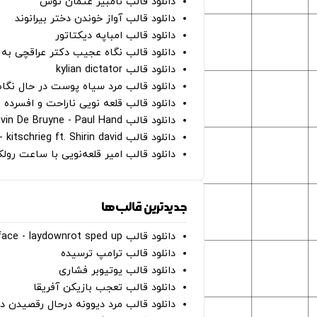
دانلود قالب نامبیر عثمان ‌توش
دانلود قالب آواز خوندن دختر بیرانوند
دانلود قالب امباپه دیکتاتور
دانلود قالب نگاه عجیب دکتر عراقچی به 
دانلود قالب kylian dictator
دانلود قالب مرد سیاه پوست در حال نگاه به دوربین - on
دانلود قالب قلعه نویی ناراحت و افسرده 
دانلود قالب Oh Kevin De Bruyne - Paul Hand
دانلود قالب Gut Genug - kitschrieg ft. Shirin david
دانلود قالب امیر قلعه‌نویی با ساعت رو
جدیدترین قالب‌ها
دانلود قالب perfect face - laydownrot sped up
دانلود قالب ترامپ ترسیده
دانلود قالب یوتیوبر فشاری
دانلود قالب تعجب بازیکن آفریقا
دانلود قالب مرد دیوونه درحال رقصیدن در