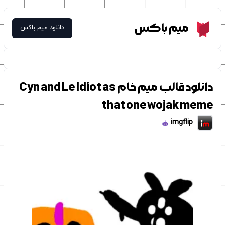
Meme Box
میم باکس
دانلود میم باکس
دانلود قالب میم خام Cyn and Le Idiot as
that one wojak meme
imgflip