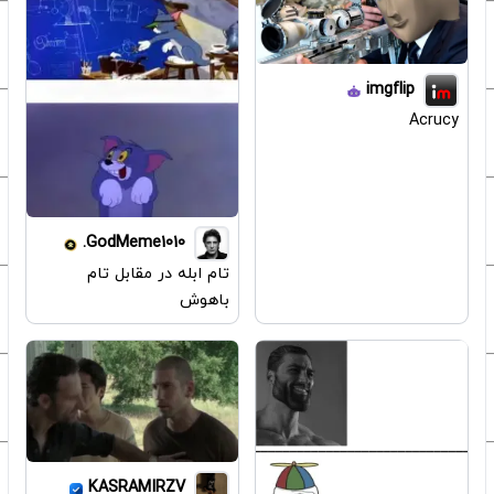
imgflip
Acrucy
GodMeme1010.
تام ابله در مقابل تام
باهوش
KASRAMIRZV