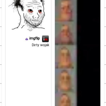
imgflip
Dirty wojak