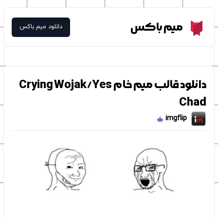
Meme Box
میم باکس
دانلود میم باکس
دانلود قالب میم خام Crying Wojak/Yes
Chad
imgflip