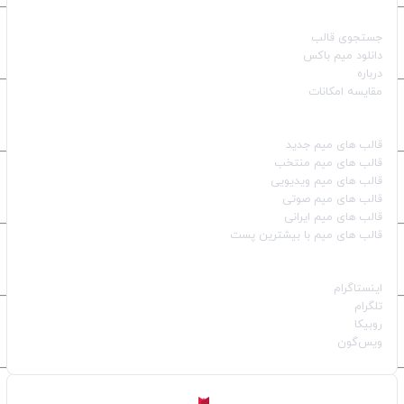
صفحات اصلی
جستجوی قالب
دانلود میم باکس
درباره
مقایسه امکانات
دسته بندی قالب‌ها
قالب‌ های میم جدید
قالب‌ های میم منتخب
قالب‌ های میم ویدیویی
قالب‌ های میم صوتی
قالب‌ های میم ایرانی
قالب‌ های میم با بیشترین پست
شبکه‌های اجتماعی
اینستاگرام
تلگرام
روبیکا
ویس‌گون
ساخته شده با
توسط
Aligator