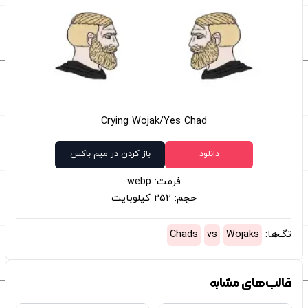
Crying Wojak/Yes Chad
دانلود
باز کردن در میم باکس
فرمت: webp
حجم: 252 کیلوبایت
تگ‌ها:
Wojaks
vs
Chads
قالب‌های مشابه