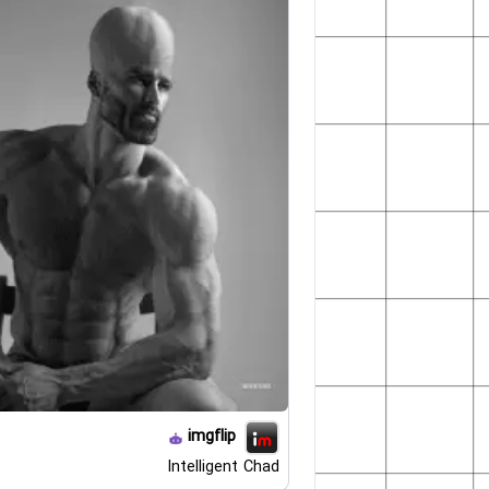
imgflip
Intelligent Chad