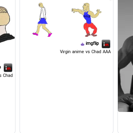
imgflip
Virgin anime vs Chad AAA
p
s Chad