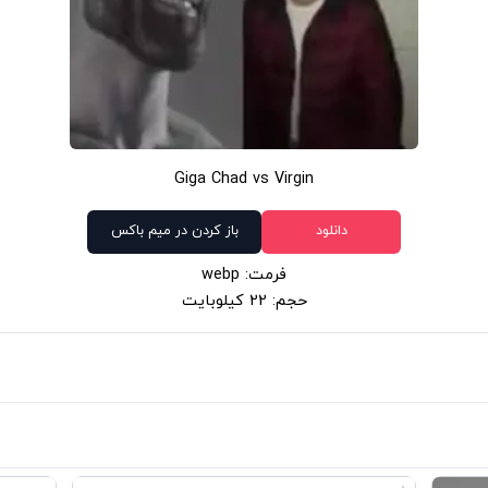
Giga Chad vs Virgin
دانلود
باز کردن در میم باکس
فرمت: webp
حجم: 22 کیلوبایت