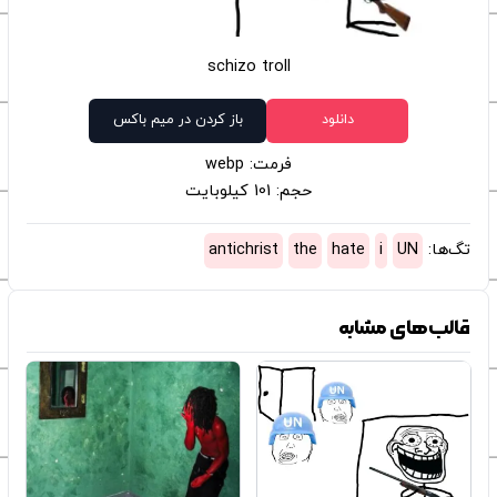
schizo troll
دانلود
باز کردن در میم باکس
فرمت: webp
حجم: 101 کیلوبایت
تگ‌ها:
UN
i
hate
the
antichrist
قالب‌های مشابه