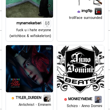
imgflip
trollface surrounded
mynamekarbari
fuck u i hate evryone
(witchbox & wifiskeleton)
TYLER_DURDEN
MONKEYMEME
Antichrist - Eminem
Schizo - Anno Domini