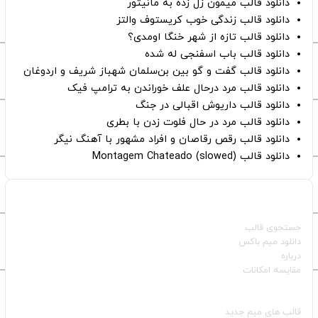
دانلود قالب میمون زل زده به مانیتور
دانلود قالب زندگی خوب کریستوف والتز
دانلود قالب تازه از شهر خنگا اومدی؟
دانلود قالب باب اسفنجی له شده
دانلود قالب گفت و گو بین بن‌سلمان شهباز شریف و اردوغان
دانلود قالب مرد درحال علف خوراندن به ترامپ فیک
دانلود قالب داریوش اقبالی در جنگ
دانلود قالب مرد در حال فلوت زدن با بطری
دانلود قالب رقص رقاصان و افراد مشهور با آهنگ نیگر
دانلود قالب Montagem Chateado (slowed)
صفحات اصلی
جستجوی قالب
دانلود میم باکس
درباره
مقایسه امکانات
دسته بندی قالب‌ها
قالب‌ های میم جدید