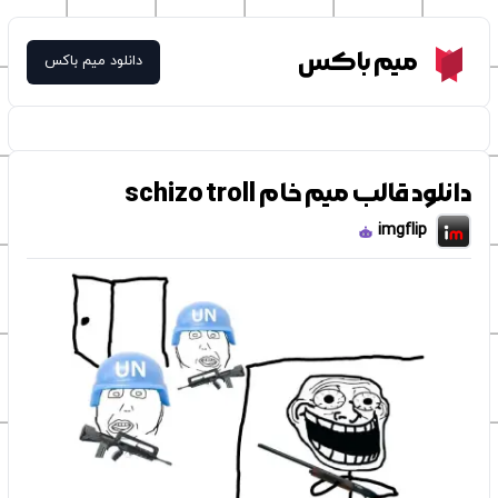
Meme Box
میم باکس
دانلود میم باکس
دانلود قالب میم خام schizo troll
imgflip