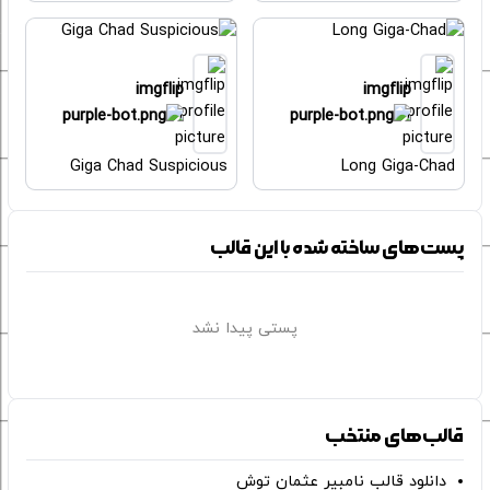
imgflip
imgflip
Giga Chad Suspicious
Long Giga-Chad
پست‌های ساخته شده با این قالب
پستی پیدا نشد
قالب‌های منتخب
دانلود قالب نامبیر عثمان ‌توش