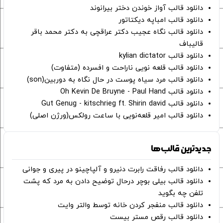
دانلود قالب آواز خوندن دختر بیرانوند
دانلود قالب امباپه دیکتاتور
دانلود قالب نگاه عجیب دکتر عراقچی به دکتر محمد باقر
قالیباف
دانلود قالب kylian dictator
دانلود قالب قلعه نویی ناراحت و افسرده (متفاوت)
دانلود قالب مرد سیاه پوست در حال نگاه به دوربین(son)
دانلود قالب Oh Kevin De Bruyne - Paul Hand
دانلود قالب Gut Genug - kitschrieg ft. Shirin david
دانلود قالب امیر قلعه‌نویی با ساعت رولکس(ورژن اصلی)
جدیدترین قالب‌ها
دانلود قالب رفاقت رابرت دنیرو و آلپاچینو در پیری و جوانی
دانلود قالب بیلی بوچر درحال توضیح دادن به مرد که پشت
تلفن چه بگوید
دانلود قالب منفجر کردن خانه توسط والتر وایت
دانلود قالب رقص مستر بیست