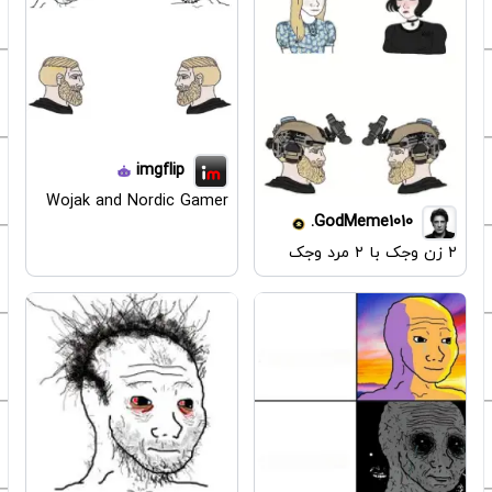
imgflip
Wojak and Nordic Gamer
GodMeme1010.
۲ زن وجک با ۲ مرد وجک