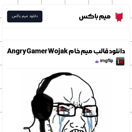
Meme Box
میم باکس
دانلود میم باکس
دانلود قالب میم خام Angry Gamer Wojak
imgflip