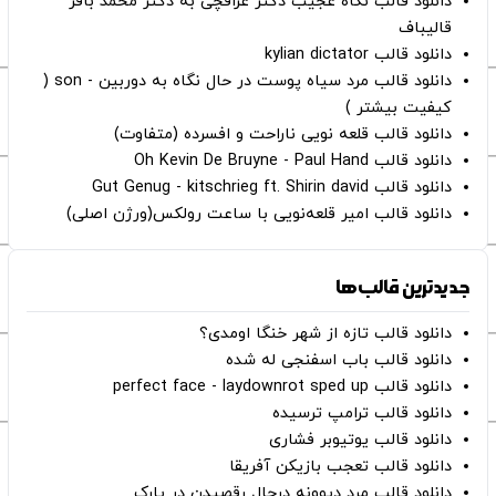
دانلود قالب نگاه عجیب دکتر عراقچی به دکتر محمد باقر
قالیباف
دانلود قالب kylian dictator
دانلود قالب مرد سیاه پوست در حال نگاه به دوربین - son (
کیفیت بیشتر )
دانلود قالب قلعه نویی ناراحت و افسرده (متفاوت)
دانلود قالب Oh Kevin De Bruyne - Paul Hand
دانلود قالب Gut Genug - kitschrieg ft. Shirin david
دانلود قالب امیر قلعه‌نویی با ساعت رولکس(ورژن اصلی)
جدیدترین قالب‌ها
دانلود قالب تازه از شهر خنگا اومدی؟
دانلود قالب باب اسفنجی له شده
دانلود قالب perfect face - laydownrot sped up
دانلود قالب ترامپ ترسیده
دانلود قالب یوتیوبر فشاری
دانلود قالب تعجب بازیکن آفریقا
دانلود قالب مرد دیوونه درحال رقصیدن در پارک