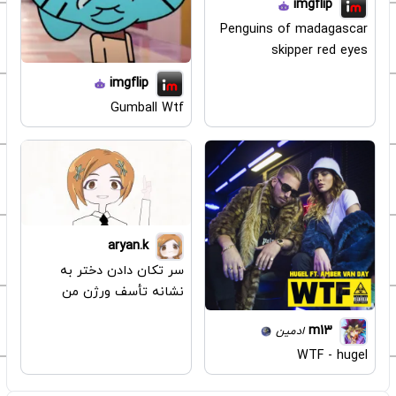
imgflip
Penguins of madagascar
skipper red eyes
imgflip
Gumball Wtf
aryan.k
سر تکان دادن دختر به
نشانه تأسف ورژن من
m13
ادمین
WTF - hugel