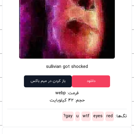
sullivian got shocked
دانلود
باز کردن در میم باکس
فرمت: webp
حجم: 42 کیلوبایت
تگ‌ها:
red
eyes
wtf
u
gay?