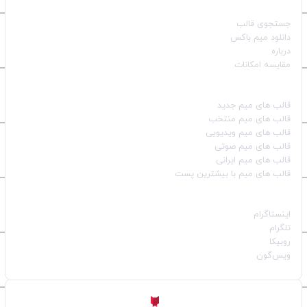
صفحات اصلی
جستجوی قالب
دانلود میم باکس
درباره
مقایسه امکانات
دسته بندی قالب‌ها
قالب‌ های میم جدید
قالب‌ های میم منتخب
قالب‌ های میم ویدیویی
قالب‌ های میم صوتی
قالب‌ های میم ایرانی
قالب‌ های میم با بیشترین پست
شبکه‌های اجتماعی
اینستاگرام
تلگرام
روبیکا
ویس‌گون
ساخته شده با
توسط
Aligator