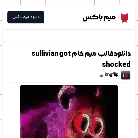
Meme Box
میم باکس
دانلود میم باکس
دانلود قالب میم خام sullivian got
shocked
imgflip