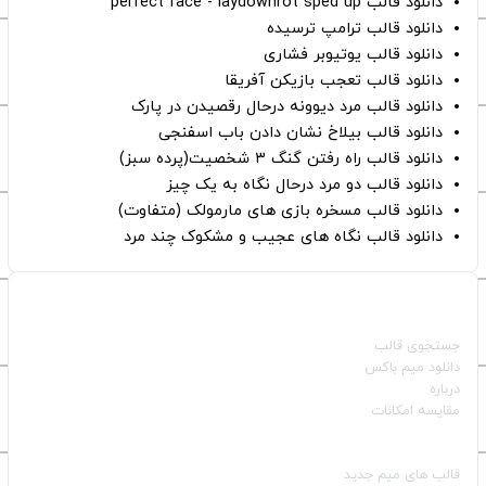
دانلود قالب perfect face - laydownrot sped up
دانلود قالب ترامپ ترسیده
دانلود قالب یوتیوبر فشاری
دانلود قالب تعجب بازیکن آفریقا
دانلود قالب مرد دیوونه درحال رقصیدن در پارک
دانلود قالب بیلاخ نشان دادن باب اسفنجی
دانلود قالب راه رفتن گنگ ۳ شخصیت(پرده سبز)
دانلود قالب دو مرد درحال نگاه به یک چیز
دانلود قالب مسخره بازی های مارمولک (متفاوت)
دانلود قالب نگاه های عجیب و مشکوک چند مرد
صفحات اصلی
جستجوی قالب
دانلود میم باکس
درباره
مقایسه امکانات
دسته بندی قالب‌ها
قالب‌ های میم جدید