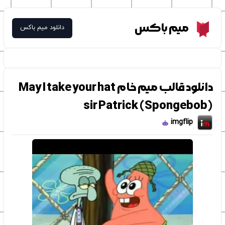
Meme Box
میم باکس
دانلود میم باکس
دانلود قالب میم خام May I take your hat
sir Patrick (Spongebob)
imgflip