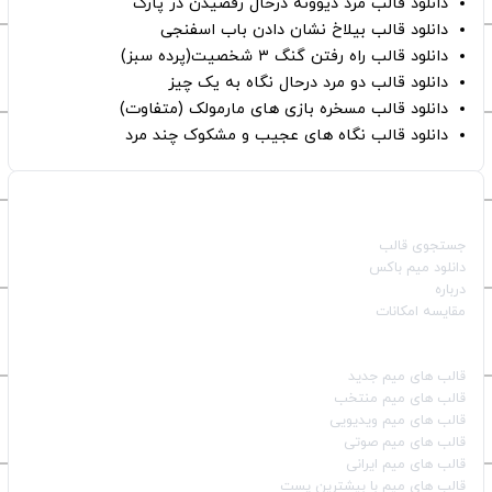
دانلود قالب مرد دیوونه درحال رقصیدن در پارک
دانلود قالب بیلاخ نشان دادن باب اسفنجی
دانلود قالب راه رفتن گنگ ۳ شخصیت(پرده سبز)
دانلود قالب دو مرد درحال نگاه به یک چیز
دانلود قالب مسخره بازی های مارمولک (متفاوت)
دانلود قالب نگاه های عجیب و مشکوک چند مرد
صفحات اصلی
جستجوی قالب
دانلود میم باکس
درباره
مقایسه امکانات
دسته بندی قالب‌ها
قالب‌ های میم جدید
قالب‌ های میم منتخب
قالب‌ های میم ویدیویی
قالب‌ های میم صوتی
قالب‌ های میم ایرانی
قالب‌ های میم با بیشترین پست