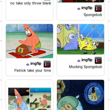
no take only throw blank
imgflip
Spongebob
imgflip
imgflip
Mocking Spongebob
Patrick take your time