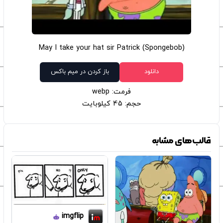
May I take your hat sir Patrick (Spongebob)
دانلود
باز کردن در میم باکس
فرمت: webp
حجم: 45 کیلوبایت
قالب‌های مشابه
imgflip