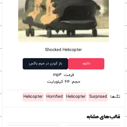
Shocked Helicopter
دانلود
باز کردن در میم باکس
فرمت: mp4
حجم: 616 کیلوبایت
تگ‌ها:
Surprised
Helicopter
Horrified
Helicopter
قالب‌های مشابه