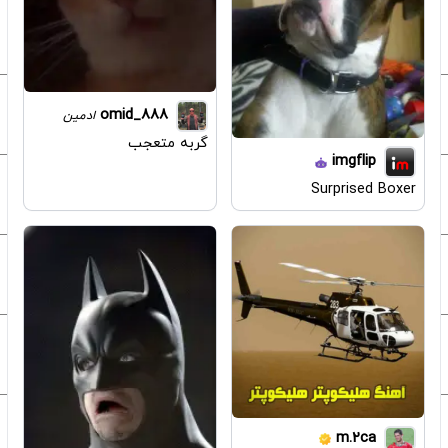
omid_888
ادمین
گربه متعجب
imgflip
Surprised Boxer
m.2ca