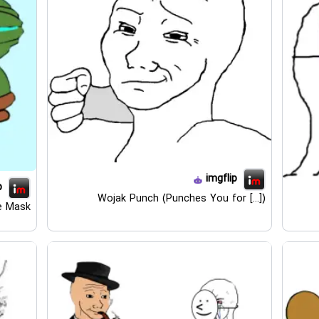
imgflip
p
Wojak Punch (Punches You for [...])
e Mask