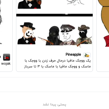
Pineapple
p
یک ووجک مافیا درحال حرف زدن با ووجک با
y wojak
ماسک و ووجک مافیا با ماسک با ۳ تا سرباز
پستی پیدا نشد