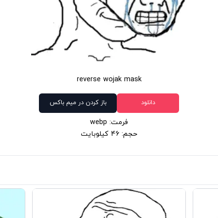
reverse wojak mask
دانلود
باز کردن در میم باکس
فرمت: webp
حجم: 46 کیلوبایت