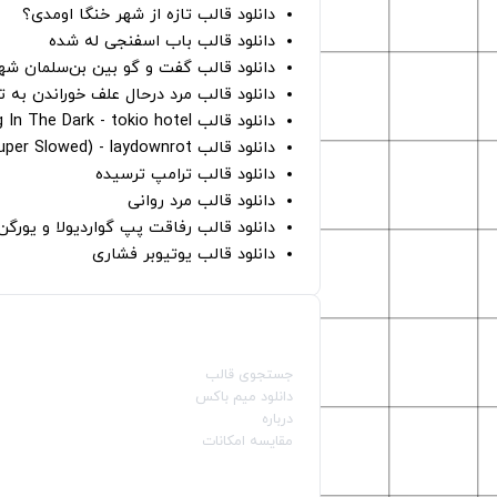
دانلود قالب تازه از شهر خنگا اومدی؟
دانلود قالب باب اسفنجی له شده
دانلود قالب گفت و گو بین بن‌سلمان شه
دانلود قالب مرد درحال علف خوراندن به 
دانلود قالب Dancing In The Dark - tokio hotel
دانلود قالب hunter eyes (super Slowed) - laydownrot
دانلود قالب ترامپ ترسیده
دانلود قالب مرد روانی
دانلود قالب رفاقت پپ گواردیولا و یورگ
دانلود قالب یوتیوبر فشاری
صفحات اصلی
جستجوی قالب
دانلود میم باکس
درباره
مقایسه امکانات
دسته بندی قالب‌ها