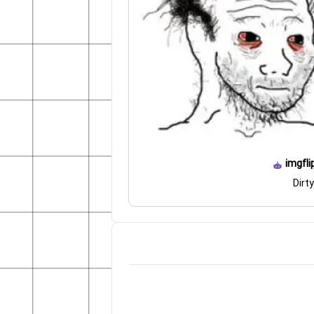
imgfli
Dirt