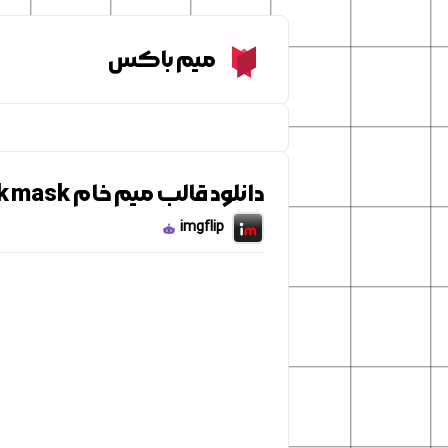
Meme Box
میم باکس
دانلود قالب میم خام reverse wojak mask
imgflip