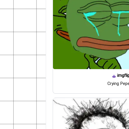
imgfli
Crying Pep