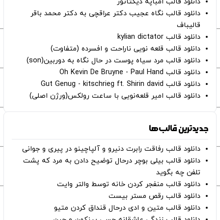
دانلود قالب امباپه دیکتاتور
دانلود قالب نگاه عجیب دکتر عراقچی به دکتر محمد باقر
قالیباف
دانلود قالب kylian dictator
دانلود قالب قلعه نویی ناراحت و افسرده (متفاوت)
دانلود قالب مرد سیاه پوست در حال نگاه به دوربین(son)
دانلود قالب Oh Kevin De Bruyne - Paul Hand
دانلود قالب Gut Genug - kitschrieg ft. Shirin david
دانلود قالب امیر قلعه‌نویی با ساعت رولکس(ورژن اصلی)
جدیدترین قالب‌ها
دانلود قالب رفاقت رابرت دنیرو و آلپاچینو در پیری و جوانی
دانلود قالب بیلی بوچر درحال توضیح دادن به مرد که پشت
تلفن چه بگوید
دانلود قالب منفجر کردن خانه توسط والتر وایت
دانلود قالب رقص مستر بیست
دانلود قالب متین و ادی درحال قنداق کردن متیو
دانلود قالب زندگی عاشقانه جسی پینکمن و جین