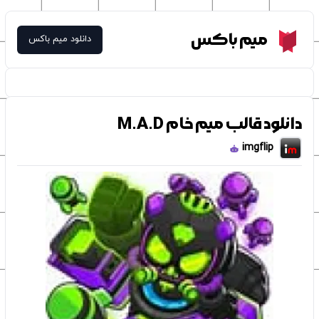
Meme Box
میم باکس
دانلود میم باکس
دانلود قالب میم خام M.A.D
imgflip