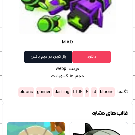
M.A.D
دانلود
باز کردن در میم باکس
فرمت: webp
حجم: 10 کیلوبایت
تگ‌ها:
bloons
td
6
btd6
dartling
gunner
bloons
قالب‌های مشابه