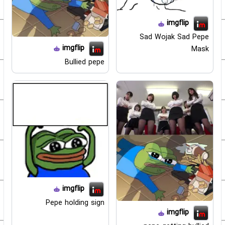
imgflip
Sad Wojak Sad Pepe
imgflip
Mask
Bullied pepe
imgflip
Pepe holding sign
imgflip