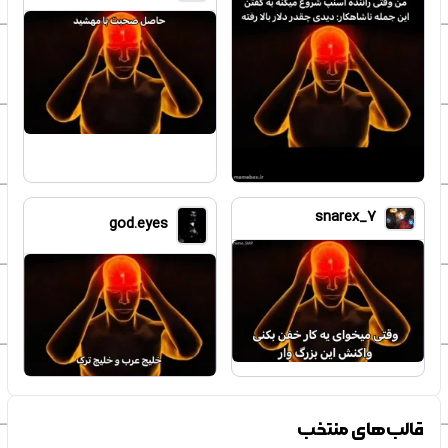
snarex_7
god.eyes
قالب‌های منتخب