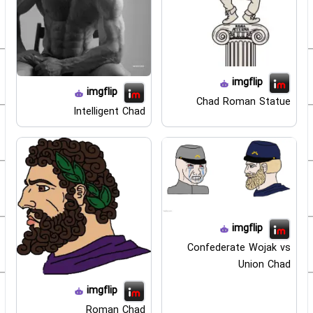
imgflip
imgflip
Chad Roman Statue
Intelligent Chad
imgflip
Confederate Wojak vs
Union Chad
imgflip
Roman Chad