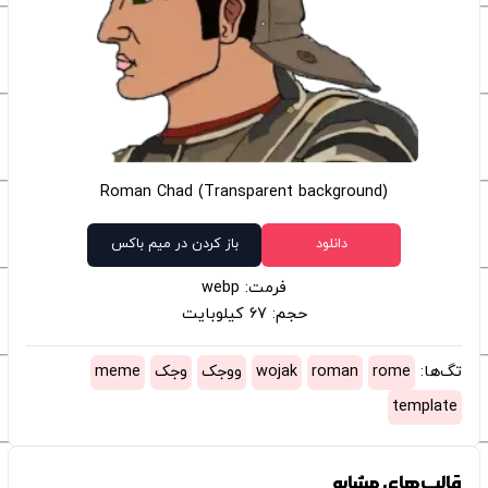
Roman Chad (Transparent background)
دانلود
باز کردن در میم باکس
فرمت: webp
حجم: 67 کیلوبایت
تگ‌ها:
rome
roman
wojak
ووجک
وجک
meme
template
قالب‌های مشابه