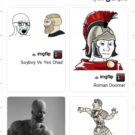
imgflip
Soyboy Vs Yes Chad
imgflip
Roman Doomer