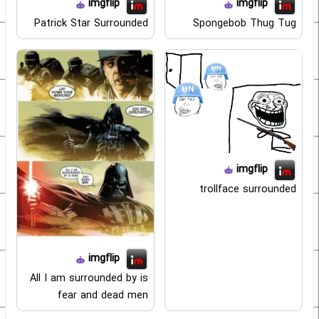
imgflip
imgflip
Patrick Star Surrounded
Spongebob Thug Tug
imgflip
trollface surrounded
imgflip
All I am surrounded by is
fear and dead men