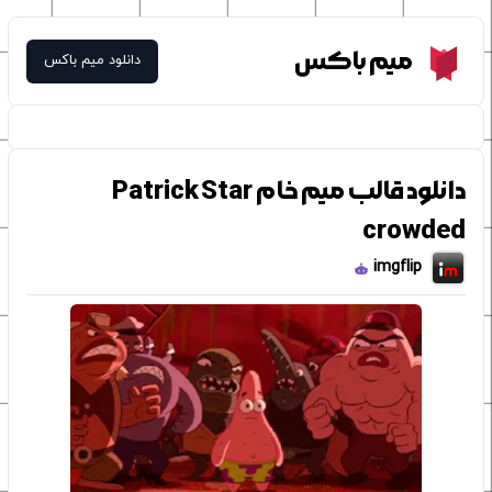
Meme Box
میم باکس
دانلود میم باکس
دانلود قالب میم خام Patrick Star
crowded
imgflip