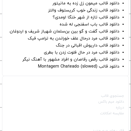
دانلود قالب میمون زل زده به مانیتور
دانلود قالب زندگی خوب کریستوف والتز
دانلود قالب تازه از شهر خنگا اومدی؟
دانلود قالب باب اسفنجی له شده
دانلود قالب گفت و گو بین بن‌سلمان شهباز شریف و اردوغان
دانلود قالب مرد درحال علف خوراندن به ترامپ فیک
دانلود قالب داریوش اقبالی در جنگ
دانلود قالب مرد در حال فلوت زدن با بطری
دانلود قالب رقص رقاصان و افراد مشهور با آهنگ نیگر
دانلود قالب Montagem Chateado (slowed)
صفحات اصلی
جستجوی قالب
دانلود میم باکس
درباره
مقایسه امکانات
دسته بندی قالب‌ها
قالب‌ های میم جدید