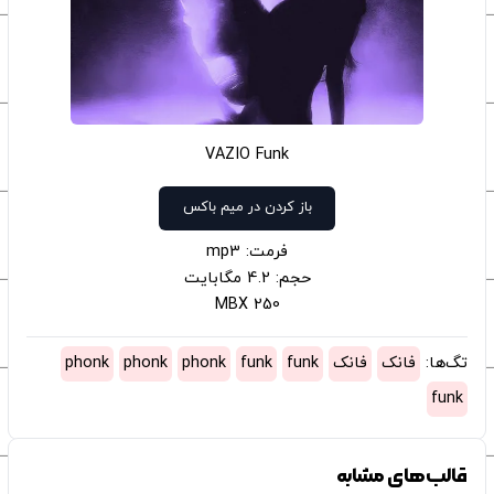
VAZIO Funk
باز کردن در میم باکس
فرمت: mp3
حجم: 4.2 مگابایت
250 MBX
تگ‌ها:
فانک
فانک
funk
funk
phonk
phonk
phonk
funk
قالب‌های مشابه