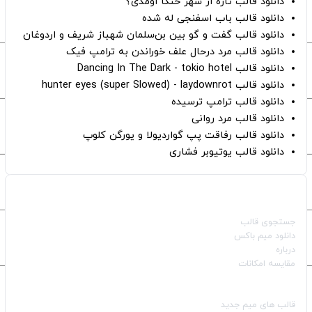
دانلود قالب تازه از شهر خنگا اومدی؟
دانلود قالب باب اسفنجی له شده
دانلود قالب گفت و گو بین بن‌سلمان شهباز شریف و اردوغان
دانلود قالب مرد درحال علف خوراندن به ترامپ فیک
دانلود قالب Dancing In The Dark - tokio hotel
دانلود قالب hunter eyes (super Slowed) - laydownrot
دانلود قالب ترامپ ترسیده
دانلود قالب مرد روانی
دانلود قالب رفاقت پپ گواردیولا و یورگن کلوپ
دانلود قالب یوتیوبر فشاری
صفحات اصلی
جستجوی قالب
دانلود میم باکس
درباره
مقایسه امکانات
دسته بندی قالب‌ها
قالب‌ های میم جدید