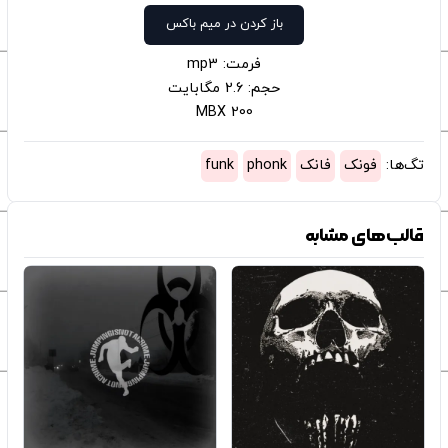
باز کردن در میم باکس
فرمت: mp3
حجم: 2.6 مگابایت
200 MBX
تگ‌ها:
فونک
فانک
phonk
funk
قالب‌های مشابه