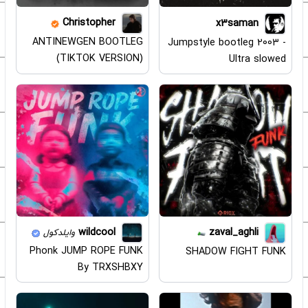
Christopher
x3saman
ANTINEWGEN BOOTLEG
Jumpstyle bootleg 2003 -
(TIKTOK VERSION)
Ultra slowed
wildcool
zaval_aghli
وایلدکول
Phonk JUMP ROPE FUNK
SHADOW FIGHT FUNK
By TRXSHBXY