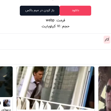
دانلود
باز کردن در میم باکس
فرمت: webp
حجم: 71 کیلوبایت
کار
g
دعوای 