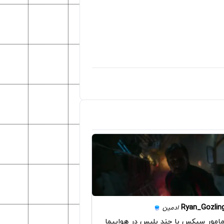
Ryan_Gozlin
ادمین
مامور سیکس با چند پلیس در هواپیما