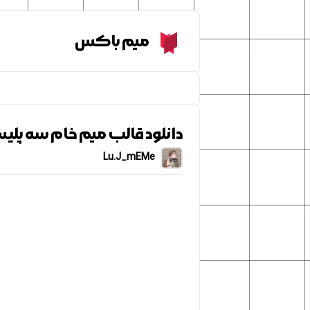
Meme Box
میم باکس
دانلود قالب میم خام سه پل
Lu.J_mEMe