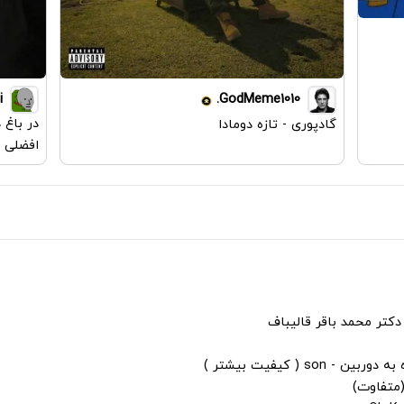
i
GodMeme1010.
در باغ 
گادپوری - تازه دومادا
افضلی
دکتر محمد باقر قالیباف
s ( کیفیت بیشتر )
(متفاوت)