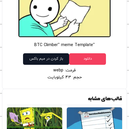
''BTC Climber'' meme Template
دانلود
باز کردن در میم باکس
فرمت: webp
حجم: 43 کیلوبایت
قالب‌های مشابه