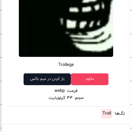
Trollege
دانلود
باز کردن در میم باکس
فرمت: webp
حجم: 44 کیلوبایت
تگ‌ها:
Troll