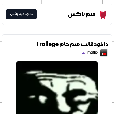
Meme Box
میم باکس
دانلود میم باکس
دانلود قالب میم خام Trollege
imgflip