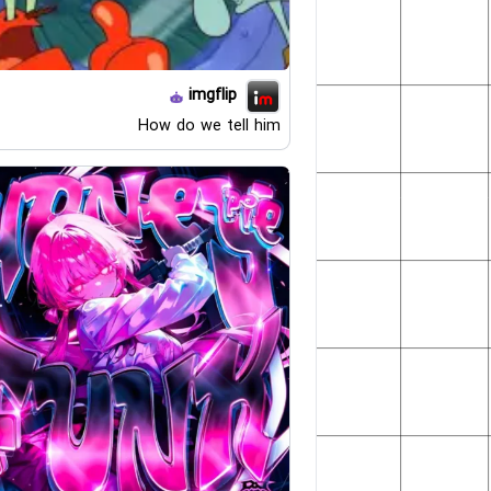
imgflip
How do we tell him