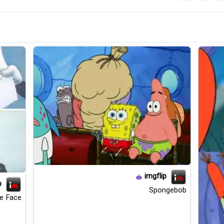
imgflip
p
Spongebob
e Face