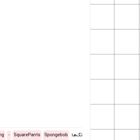
تگ‌ها:
Spongebob
SquarePants
-
ng