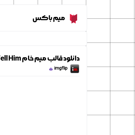
Meme Box
میم باکس
دانلود قالب میم خام How Do We Tell Him?
imgflip