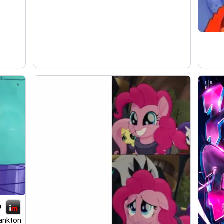
p
ankton