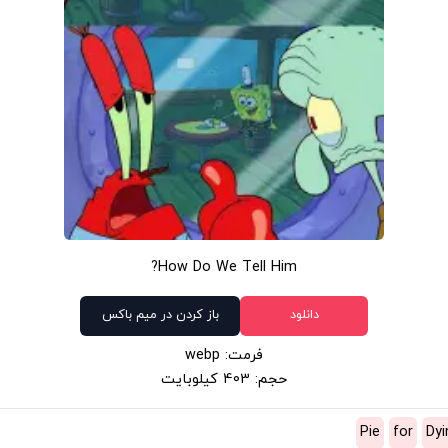
How Do We Tell Him?
دانلود
باز کردن در میم باکس
فرمت: webp
حجم: 403 کیلوبایت
Pie
for
Dyi