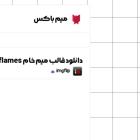
Meme Box
میم باکس
دانلود قالب میم خام spongebob in flames
imgflip