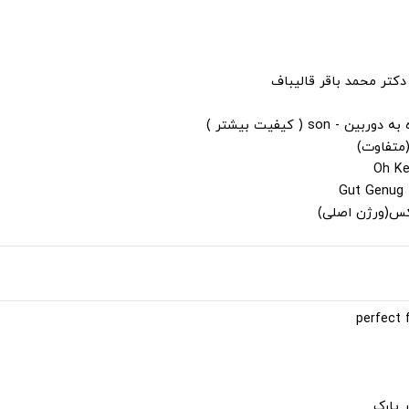
دکتر محمد باقر قالیباف
s ( کیفیت بیشتر )
(متفاوت)
لکس(ورژن اصلی)
 پارک