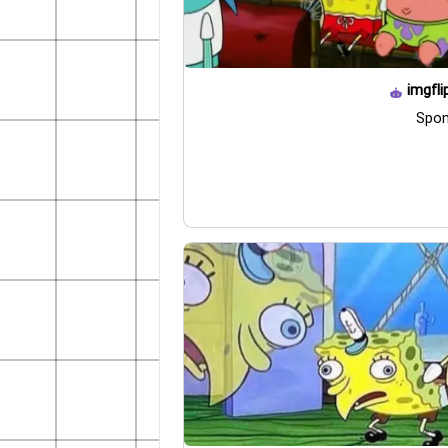
imgfli
Spo