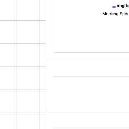
imgfli
Mocking Spo