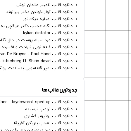
دانلود قالب نامبیر عثمان ‌توش
دانلود قالب آواز خوندن دختر بیرانوند
دانلود قالب امباپه دیکتاتور
دانلود قالب نگاه عجیب دکتر عراقچی به 
دانلود قالب kylian dictator
دانلود قالب مرد سیاه پوست در حال نگاه به دوربین - on
دانلود قالب قلعه نویی ناراحت و افسرده 
دانلود قالب Oh Kevin De Bruyne - Paul Hand
دانلود قالب Gut Genug - kitschrieg ft. Shirin david
دانلود قالب امیر قلعه‌نویی با ساعت رو
جدیدترین قالب‌ها
دانلود قالب perfect face - laydownrot sped up
دانلود قالب ترامپ ترسیده
دانلود قالب یوتیوبر فشاری
دانلود قالب تعجب بازیکن آفریقا
دانلود قالب مرد دیوونه درحال رقصیدن در