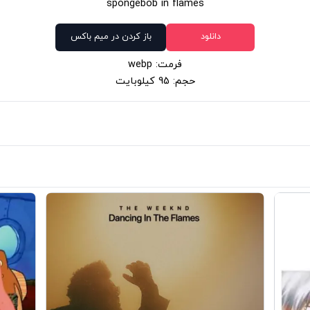
spongebob in flames
دانلود
باز کردن در میم باکس
فرمت: webp
حجم: 95 کیلوبایت