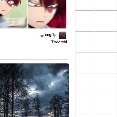
imgflip
Todoroki