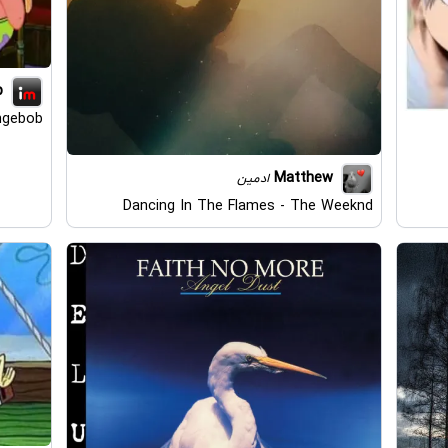
p
ngebob
Matthew
ادمین
Dancing In The Flames - The Weeknd