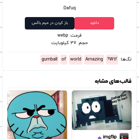
Dafuq
دانلود
باز کردن در میم باکس
فرمت: webp
حجم: 37 کیلوبایت
تگ‌ها:
Wtf?
Amazing
world
of
gumball
قالب‌های مشابه
imgflip