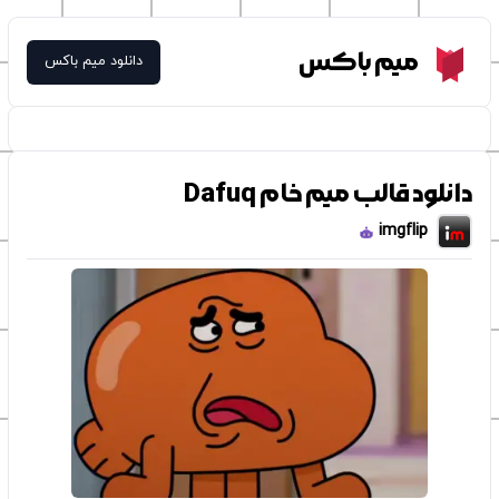
Meme Box
میم باکس
دانلود میم باکس
دانلود قالب میم خام Dafuq
imgflip