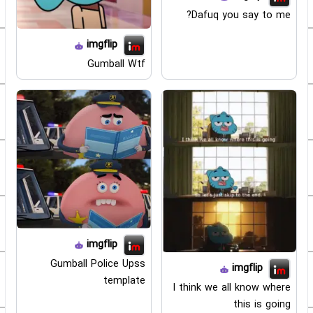
Dafuq you say to me?
imgflip
Gumball Wtf
imgflip
Gumball Police Upss
imgflip
template
I think we all know where
this is going