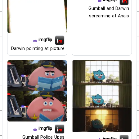
imgflip
Gumball and Darwin
screaming at Anais
imgflip
Darwin pointing at picture
imgflip
Gumball Police Upss