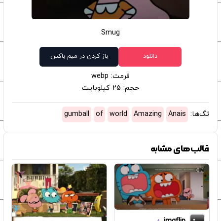
Smug
دانلود
باز کردن در میم باکس
فرمت: webp
حجم: 25 کیلوبایت
تگ‌ها:
Anais
Amazing
world
of
gumball
قالب‌های مشابه