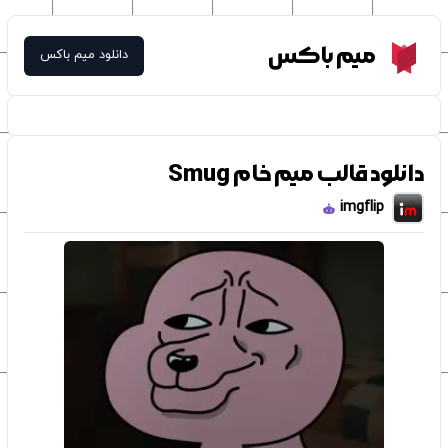
Meme Box
میم باکس
دانلود میم باکس
دانلود قالب میم خام Smug
imgflip