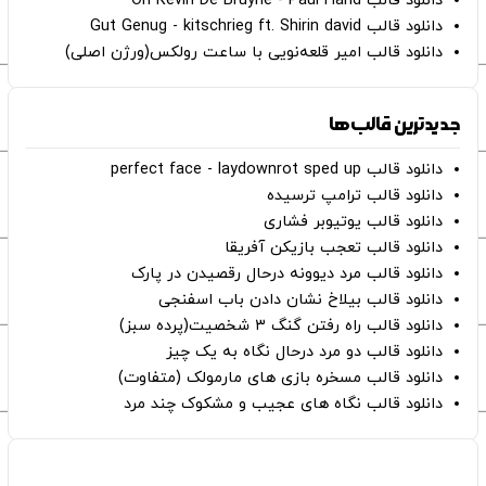
دانلود قالب Oh Kevin De Bruyne - Paul Hand
دانلود قالب Gut Genug - kitschrieg ft. Shirin david
دانلود قالب امیر قلعه‌نویی با ساعت رولکس(ورژن اصلی)
جدیدترین قالب‌ها
دانلود قالب perfect face - laydownrot sped up
دانلود قالب ترامپ ترسیده
دانلود قالب یوتیوبر فشاری
دانلود قالب تعجب بازیکن آفریقا
دانلود قالب مرد دیوونه درحال رقصیدن در پارک
دانلود قالب بیلاخ نشان دادن باب اسفنجی
دانلود قالب راه رفتن گنگ ۳ شخصیت(پرده سبز)
دانلود قالب دو مرد درحال نگاه به یک چیز
دانلود قالب مسخره بازی های مارمولک (متفاوت)
دانلود قالب نگاه های عجیب و مشکوک چند مرد
صفحات اصلی