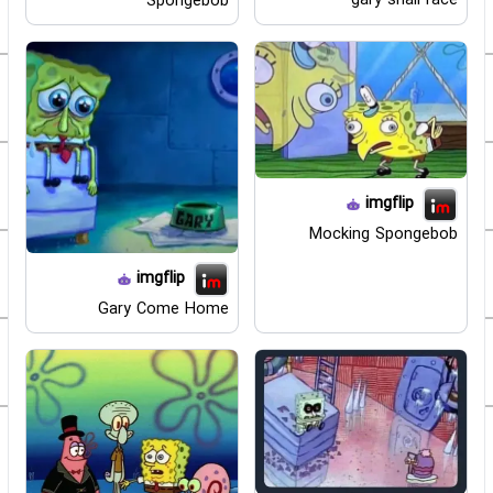
gary snail race
Spongebob
imgflip
Mocking Spongebob
imgflip
Gary Come Home