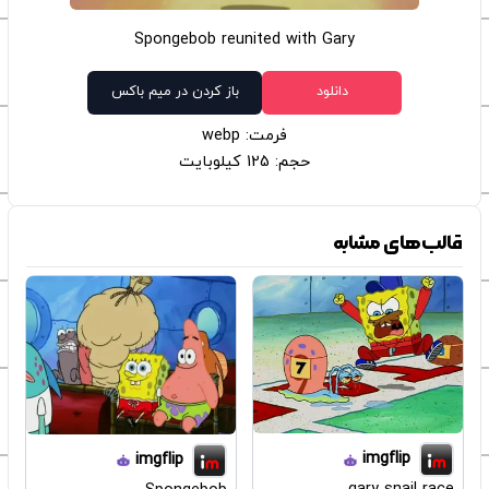
Spongebob reunited with Gary
دانلود
باز کردن در میم باکس
فرمت: webp
حجم: 125 کیلوبایت
قالب‌های مشابه
imgflip
imgflip