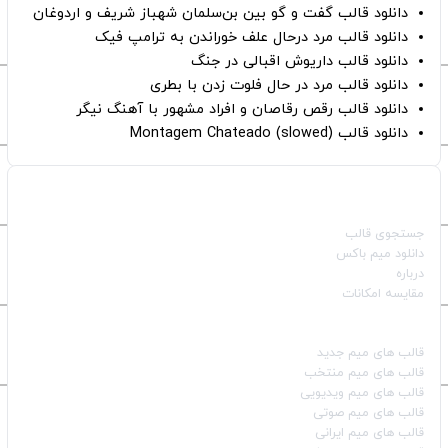
دانلود قالب گفت و گو بین بن‌سلمان شهباز شریف و اردوغان
دانلود قالب مرد درحال علف خوراندن به ترامپ فیک
دانلود قالب داریوش اقبالی در جنگ
دانلود قالب مرد در حال فلوت زدن با بطری
دانلود قالب رقص رقاصان و افراد مشهور با آهنگ نیگر
دانلود قالب Montagem Chateado (slowed)
صفحات اصلی
جستجوی قالب
دانلود میم باکس
درباره
مقایسه امکانات
دسته بندی قالب‌ها
قالب‌ های میم جدید
قالب‌ های میم منتخب
قالب‌ های میم ویدیویی
قالب‌ های میم صوتی
قالب‌ های میم ایرانی