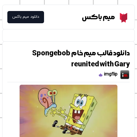
Meme Box
میم باکس
دانلود میم باکس
دانلود قالب میم خام Spongebob
reunited with Gary
imgflip