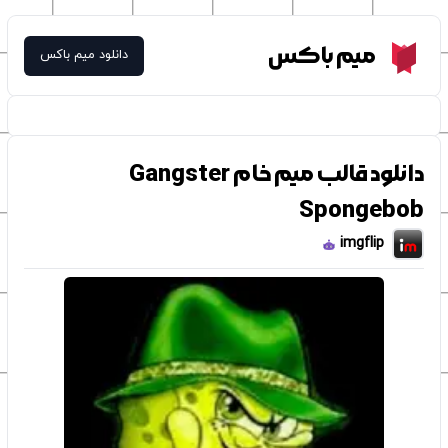
Meme Box
میم باکس
دانلود میم باکس
دانلود قالب میم خام Gangster
Spongebob
imgflip