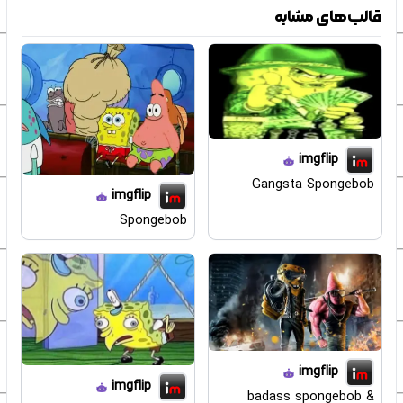
قالب‌های مشابه
imgflip
Gangsta Spongebob
imgflip
Spongebob
imgflip
imgflip
badass spongebob &