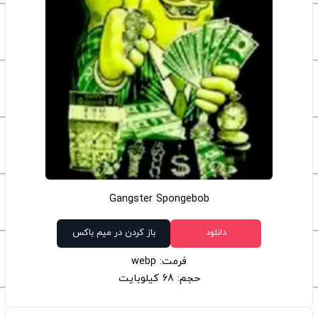
Gangster Spongebob
دانلود
باز کردن در میم باکس
فرمت: webp
حجم: 68 کیلوبایت