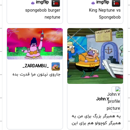
imgflip
imgflip
spongebob burger
King Neptune vs
neptune
Spongebob
_ZARDAMBU_
جاروی نپتون مرا قدرت بده
John.7
یه همبرگر بزرگ برای من یه
همبرگر کوچولو هم برای این