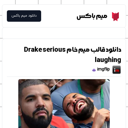
Meme Box
میم باکس
دانلود میم باکس
دانلود قالب میم خام Drake serious
laughing
imgflip