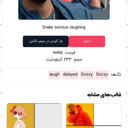
Drake serious laughing
دانلود
باز کردن در میم باکس
فرمت: webp
حجم: 244 کیلوبایت
تگ‌ها:
Drizzy
Drizzy
delayed
laugh
قالب‌های مشابه