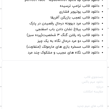
دانلود قالب perfect face - laydownrot sped up
دانلود قالب ترامپ ترسیده
دانلود قالب یوتیوبر فشاری
دانلود قالب تعجب بازیکن آفریقا
دانلود قالب مرد دیوونه درحال رقصیدن در پارک
دانلود قالب بیلاخ نشان دادن باب اسفنجی
دانلود قالب راه رفتن گنگ ۳ شخصیت(پرده سبز)
دانلود قالب دو مرد درحال نگاه به یک چیز
دانلود قالب مسخره بازی های مارمولک (متفاوت)
دانلود قالب نگاه های عجیب و مشکوک چند مرد
صفحات اصلی
جستجوی قالب
دانلود میم باکس
درباره
مقایسه امکانات
دسته بندی قالب‌ها
قالب‌ های میم جدید