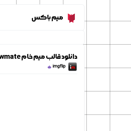
Meme Box
میم باکس
دانلود قالب میم خام Increasingly Buff Red Crewmate
imgflip