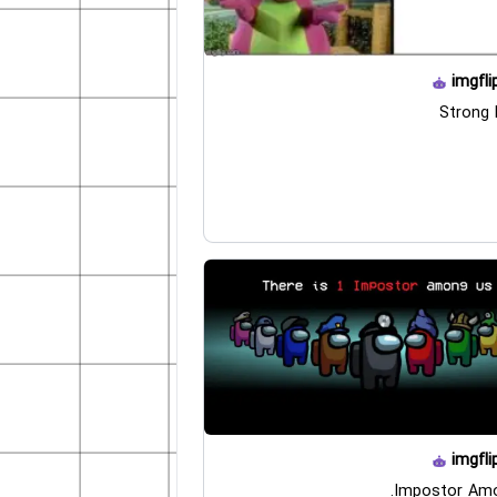
imgfli
Strong 
imgfli
Impostor Amo