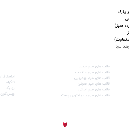
 پارک
جی
ز
متفاوت)
ند مرد
قالب‌ های میم جدید
شبکه‌ه
قالب‌ های میم منتخب
اینستاگرام
قالب‌ های میم ویدیویی
تلگرام
قالب‌ های میم صوتی
روبیکا
قالب‌ های میم ایرانی
ویس‌گون
قالب‌ های میم با بیشترین پست
ساخته شده با
توسط
Aligator