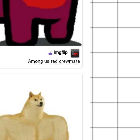
imgflip
Among us red crewmate