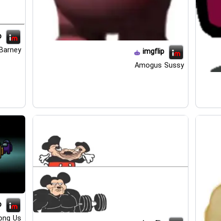
p
Barney
imgflip
Amogus Sussy
p
ng Us.