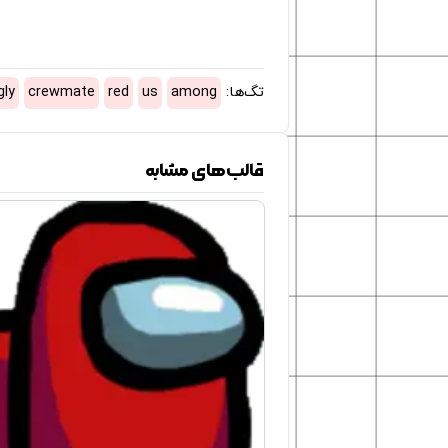
تگ‌ها:
among
us
red
crewmate
gly
قالب‌های مشابه