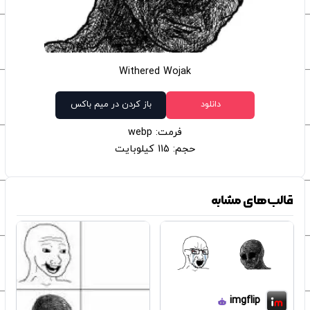
Withered Wojak
دانلود
باز کردن در میم باکس
فرمت: webp
حجم: 115 کیلوبایت
قالب‌های مشابه
imgflip