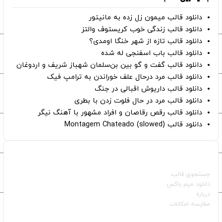
دانلود قالب میمون زل زده به مانیتور
دانلود قالب زندگی خوب کریستوف والتز
دانلود قالب تازه از شهر خنگا اومدی؟
دانلود قالب باب اسفنجی له شده
دانلود قالب گفت و گو بین بن‌سلمان شهباز شریف و اردوغان
دانلود قالب مرد درحال علف خوراندن به ترامپ فیک
دانلود قالب داریوش اقبالی در جنگ
دانلود قالب مرد در حال فلوت زدن با بطری
دانلود قالب رقص رقاصان و افراد مشهور با آهنگ نیگر
دانلود قالب Montagem Chateado (slowed)
صفحات اصلی
جستجوی قالب
دانلود میم باکس
درباره
مقایسه امکانات
دسته بندی قالب‌ها