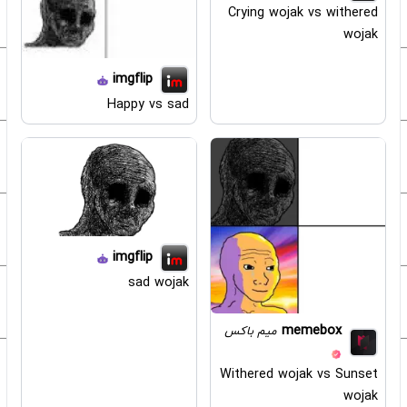
Crying wojak vs withered
wojak
imgflip
Happy vs sad
imgflip
sad wojak
memebox
میم باکس
Withered wojak vs Sunset
wojak