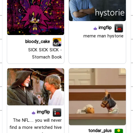
imgflip
meme man hystorie
bloody_cake
SICK SICK SICK -
Stomach Book
imgflip
The NFL..... you will never
find a more wretched hive
tondar_plus